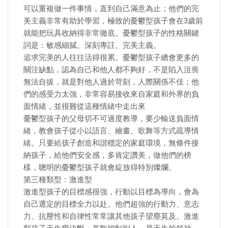
可以重複做一件事情，直到自己滿意為止；他們的完
美主義非常有助於學習，極致的憂鬱型孩子會在3歲前
就能把玩具收納得非常徹底。憂鬱型孩子的性格關鍵
詞是：敏感細膩、深刻專註、完美主義。
追求完美的人往往活得很累。憂鬱型孩子總會更多的
關注缺點，認為自己和他人都不夠好，不是陷入沮喪
無法自拔，就是對他人過於苛刻，人際關係不佳；他
們的感受力太強，非常容易接收來自家庭和外界的負
面情緒，並很難從這種情緒中走出來
憂鬱型孩子的父母切不可過度教導，要少輸送負面情
緒，教會孩子從小以語言、繪畫、歌舞等方式疏導情
緒。只要給孩子創造和諧穩定的家庭環境，無條件接
納孩子，給他們安全感，多肯定讚美，做他們的榜
樣，聰明的憂鬱型孩子就會綻放得特別燦爛。
第三種類型：激進型
激進型孩子的目標感很強，行動以目標為導向，會為
自己選定的目標全力以赴。他們超強的行動力、意志
力、抗壓性和自律性常常讓其他孩子望塵莫及。激進