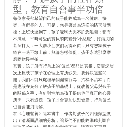
型，教育自會事半功倍
每位家長都希望自己的孩子能夠成為一名健康、快
樂、有所長的人。可是，您是否曾為這樣的情形所困
擾：上班快遲到了，孩子嚎啕大哭不許您離開；稍有
不滿意，平時可愛的寶貝瞬間變身"小惡魔"，打滾哭鬧
甚至打人；一大群小朋友們玩得正歡，只有您家孩子
縮在一邊不敢上前；無論怎樣催促，孩子永遠那麼磨
磨蹭蹭慢半拍……
其實，孩子所有行為上的"偏差"都只是表相，它更深層
次上反映了孩子在心理上有所缺失。要解決這些問
題，我們不能只處理單個偏差行為，治標不治本；而
是應該在充分了解孩子的基礎上，從改善父母與孩子
的關係入手，有針對性地為孩子提供他們真正的心靈
所需。只有這樣，孩子才會更加快樂健康，行為偏差
也自會迎刃而解。
在《心理營養》這本書中，作者對孩子的四種類型做
出了清晰而詳細的分析，讓我們不但能夠準確判斷自