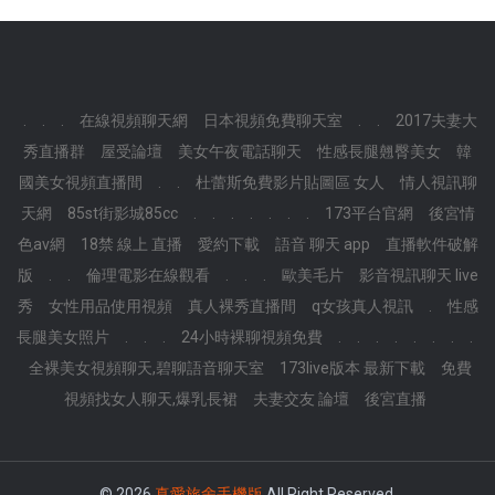
.
.
.
在線視頻聊天網
日本視頻免費聊天室
.
.
2017夫妻大
秀直播群
屋受論壇
美女午夜電話聊天
性感長腿翹臀美女
韓
國美女視頻直播間
.
.
杜蕾斯免費影片貼圖區 女人
情人視訊聊
天網
85st街影城85cc
.
.
.
.
.
.
.
173平台官網
後宮情
色av網
18禁 線上 直播
愛約下載
語音 聊天 app
直播軟件破解
版
.
.
倫理電影在線觀看
.
.
.
歐美毛片
影音視訊聊天 live
秀
女性用品使用視頻
真人裸秀直播間
q女孩真人視訊
.
性感
長腿美女照片
.
.
.
24小時裸聊視頻免費
.
.
.
.
.
.
.
.
全裸美女視頻聊天,碧聊語音聊天室
173live版本 最新下載
免費
視頻找女人聊天,爆乳長裙
夫妻交友 論壇
後宮直播
© 2026
真愛旅舍手機版
All Right Reserved.