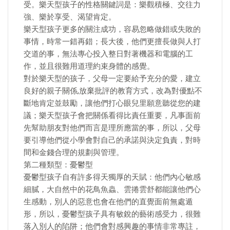
受。樂天型孩子的性格關鍵詞是：樂觀積極、交往力
強、樂於享受、渴望肯定。
樂天型孩子更多的關注成功，容易忽略做錯或失敗的
事情，時常一錯再錯；長大後，他們更擅長做與人打
交道的事，無法專心投入整日對著機器和電腦的工
作，並且很難用道理約束身體的感覺。
對於樂天型的孩子，父母一定要給予充分的愛，建立
良好的親子關係,放棄批評的教育方式，改為對優點不
斷地肯定並鼓勵，讓他們打心眼兒里願意聽從您的建
議；樂天型孩子會把關係看得比責任重要，凡事面前
先幫助朋友對他們而言是理所應當的事，所以，父母
要引導他們從小學會對自己的承諾與決定負責，對時
間和金錢合理的規劃與管理。
第二種類型：憂鬱型
憂鬱型孩子自有許多得天獨厚的天賦：他們內心敏感
細膩，大自然中的花鳥魚蟲、雲捲雲舒都能讓他們心
生感動，別人的惡意也會在他們的直覺面前無處遁
形，所以，憂鬱型孩子具有敏銳的藝術感受力，很難
落入別人的陷阱；他們會對感興趣的事情非常專註，