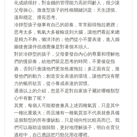
化成績很好，對金錢的管理能力高於同齡人，很少讓
父母操心。激進型孩子的性格關鍵詞是：天生謹慎、
溫和穩定、擅長思考。
冷靜型孩子做事有自己的節奏，常常顯得拖拉磨蹭；
思考太多，氧氣大多被輸送到大腦，讓他們看起來總
是精力不夠，懶洋洋的；他們從小不愛表達，進入婚
姻後會讓伴侶感覺像是對著個木頭人。
對於冷靜型的孩子，父母要發自內心的尊重和理解他
們的慢節奏，給他們留足思考的時間，不要催促指
責，否則只會讓他們更加焦慮拖拉；多正面肯定，激
發他們的動力；創造安全表達的環境，讓他們沒有壓
力的暢所欲言，從小養成表達的習慣。
通過以上的介紹，您是不是對自家孩子屬於哪種類型
心中有數了呢？
其實，每個人可能都會兼具上述四種氣質，只是其中
一種比重最大；而且擁有一種氣質並不代表就會具備
這個類型的所有優缺點，只是傾向性比較高而已。我
們可以藉助這個歸類，更好地理解孩子，明白在育兒
過程中，自己應該把巧勁兒用在哪裡。