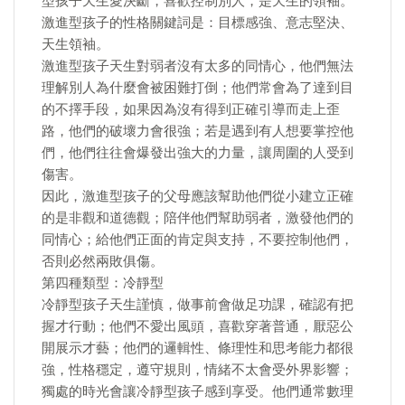
型孩子天生愛決斷，喜歡控制別人，是天生的領袖。
激進型孩子的性格關鍵詞是：目標感強、意志堅決、
天生領袖。
激進型孩子天生對弱者沒有太多的同情心，他們無法
理解別人為什麼會被困難打倒；他們常會為了達到目
的不擇手段，如果因為沒有得到正確引導而走上歪
路，他們的破壞力會很強；若是遇到有人想要掌控他
們，他們往往會爆發出強大的力量，讓周圍的人受到
傷害。
因此，激進型孩子的父母應該幫助他們從小建立正確
的是非觀和道德觀；陪伴他們幫助弱者，激發他們的
同情心；給他們正面的肯定與支持，不要控制他們，
否則必然兩敗俱傷。
第四種類型：冷靜型
冷靜型孩子天生謹慎，做事前會做足功課，確認有把
握才行動；他們不愛出風頭，喜歡穿著普通，厭惡公
開展示才藝；他們的邏輯性、條理性和思考能力都很
強，性格穩定，遵守規則，情緒不太會受外界影響；
獨處的時光會讓冷靜型孩子感到享受。他們通常數理