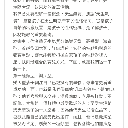
家孩子的特點，而且能夠對症下藥，讓育兒不再是一
場隨大流、效果差的從眾活動。
我們首先要理解一個概念：天生氣質。所謂"天生氣
質"，是指孩子在出生時就帶有的性格傾向。它是孩子
自帶的出廠設置，是孩子的性格密碼，是了解孩子、
因材施教的重要基礎。
本書中，作者將天生氣質分為樂天型、憂鬱型、激進
型、冷靜型四大類，詳細講述了它們的特點和對應的
養育重點，讓您能輕鬆根據自家孩子的特點對號入
座，找到最適合的育兒方式。下面，就讓我們逐一了
解一下。
第一種類型：樂天型。
樂天型孩子關注自己已經擁有的事物，做事情更看重
成功的一面，也就是我們俗稱的"凡事都往好了想"的典
型；他們喜歡與人交往，溫暖幽默，容易被打動，不
記仇，常常是一個群體中最受歡迎的人；享受生活是
樂天型孩子的一大樂趣，因為他們天生就活在當下，
喜歡跟隨自己的感受做出選擇；而且，他們是最渴望
被父母肯定、讚美的一種類型，忽視會讓他們無法忍