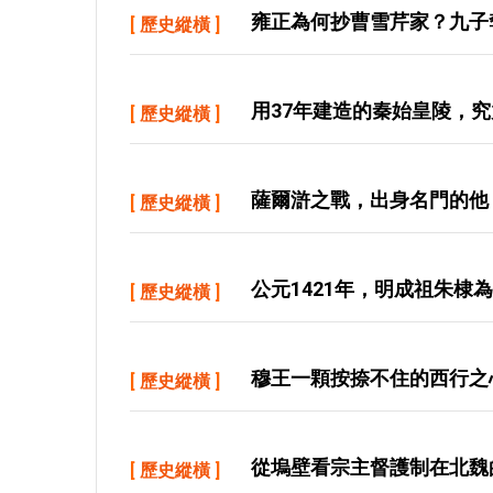
雍正為何抄曹雪芹家？九子
[
歷史縱橫
]
用37年建造的秦始皇陵，
[
歷史縱橫
]
薩爾滸之戰，出身名門的他
[
歷史縱橫
]
公元1421年，明成祖朱棣
[
歷史縱橫
]
穆王一顆按捺不住的西行之
[
歷史縱橫
]
從塢壁看宗主督護制在北魏
[
歷史縱橫
]