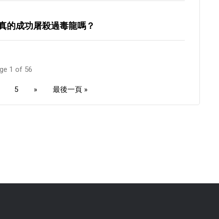
真的成功屠殺過毒龍嗎？
ge 1 of 56
5
»
最後一頁 »