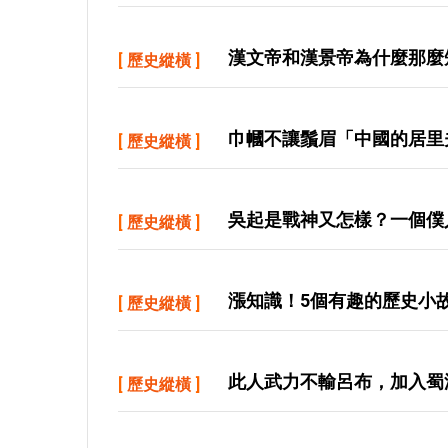
漢文帝和漢景帝為什麼那麼
[
歷史縱橫
]
巾幗不讓鬚眉「中國的居里
[
歷史縱橫
]
吳起是戰神又怎樣？一個僕
[
歷史縱橫
]
漲知識！5個有趣的歷史小
[
歷史縱橫
]
此人武力不輸呂布，加入蜀
[
歷史縱橫
]