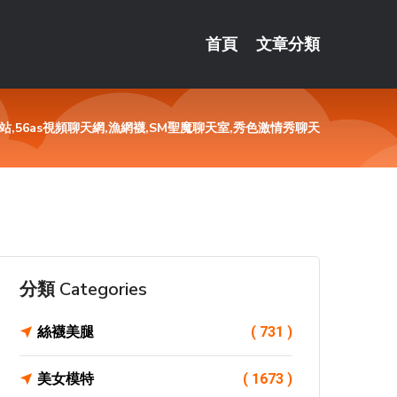
首頁
文章分類
56as視頻聊天網,漁網襪,SM聖魔聊天室,秀色激情秀聊天
分類 Categories
絲襪美腿
( 731 )
美女模特
( 1673 )