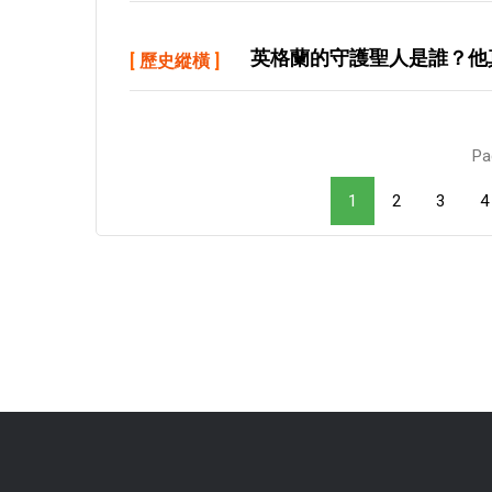
英格蘭的守護聖人是誰？他
[
歷史縱橫
]
Pa
1
2
3
4