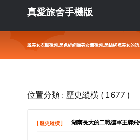
真愛旅舍手機版
脫美女衣服視頻,黑色絲網襪美女圖視頻,黑絲網襪美女的誘人
位置分類 : 歷史縱橫 ( 1677 )
湖南長大的二戰德軍王牌飛行
[
歷史縱橫
]