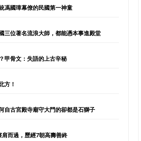
統馮國璋幕僚的民國第一神童
國三位著名流浪大師，都能憑本事進殿堂
？甲骨文：失語的上古辛秘
北方！
何自古宮殿寺廟守大門的卻都是石獅子
擦肩而過，歷經7朝高壽善終