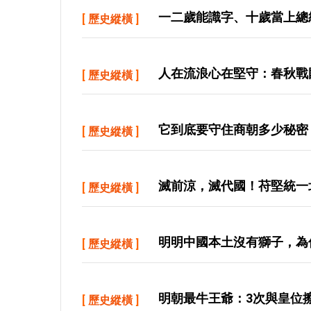
一二歲能識字、十歲當上總
[
歷史縱橫
]
人在流浪心在堅守：春秋戰
[
歷史縱橫
]
它到底要守住商朝多少秘密
[
歷史縱橫
]
滅前涼，滅代國！苻堅統一
[
歷史縱橫
]
明明中國本土沒有獅子，為
[
歷史縱橫
]
明朝最牛王爺：3次與皇位
[
歷史縱橫
]