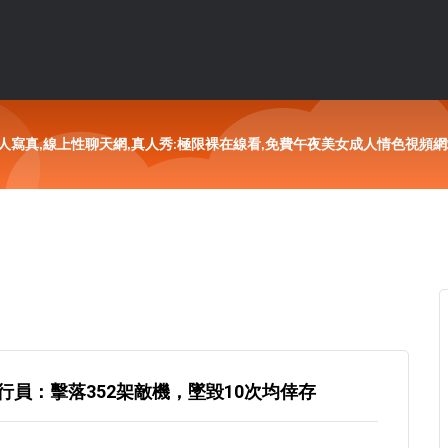
寫真,線上性聊天網,真人秀:極限裸在線看,免費午夜美女成人情色視頻網站,
員：擊落352架敵機，墜毀10次均倖存