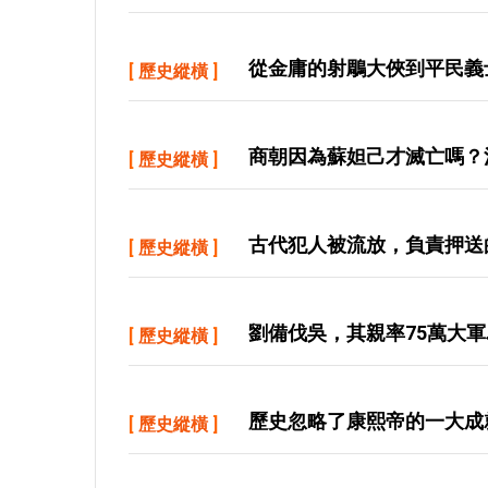
從金庸的射鵰大俠到平民義
[
歷史縱橫
]
商朝因為蘇妲己才滅亡嗎？
[
歷史縱橫
]
古代犯人被流放，負責押送
[
歷史縱橫
]
劉備伐吳，其親率75萬大
[
歷史縱橫
]
歷史忽略了康熙帝的一大成
[
歷史縱橫
]